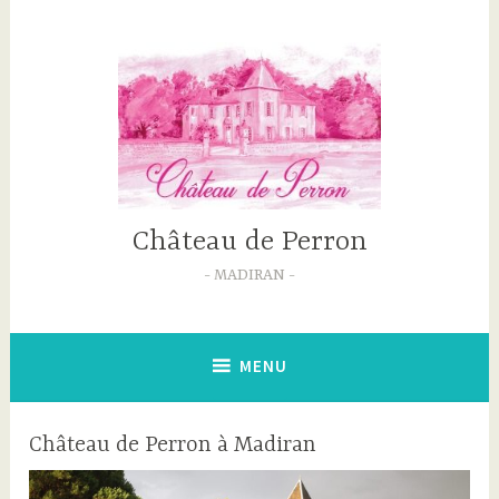
Accéder
au
contenu
principal
Château de Perron
MADIRAN
MENU
Château de Perron à Madiran