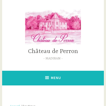
Accéder
au
contenu
principal
Château de Perron
MADIRAN
MENU