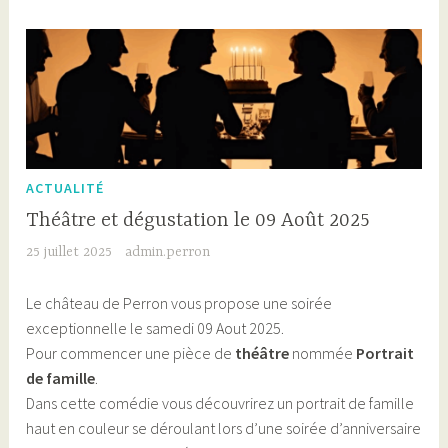
ACTUALITÉ
Théâtre et dégustation le 09 Août 2025
25 juillet 2025
admin.perron
Le château de Perron vous propose une soirée
exceptionnelle le samedi 09 Aout 2025.
Pour commencer une pièce de
théâtre
nommée
Portrait
de famille
.
Dans cette comédie vous découvrirez un portrait de famille
haut en couleur se déroulant lors d’une soirée d’anniversaire