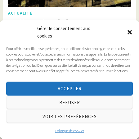
ACTUALITÉ
Conférence de FRÉDÉRIC PONS
Gérer le consentement aux
31 octobre 2024
admin.perron
cookies
Pour offrir les meilleures expériences, nous utilisons des technologies telles que les
L’Arménie va-t-elle disparaitre ?
cookies pour stocker et/ou accéder aux informations des appareils. Le fait de consentir
à ces technologies nous permettra de traiter des données telles que le comportement
JEUDI 18 JUILLET 2024 à 18H au CHÂTEAU DE PERRON à
de navigation ou les ID uniques sur ce site. Le fait de ne pas consentir ou de retirer son
MADIRAN s’est déroulée la conférence de
Frédéric Pons
.
consentement peut avoir un effet négatif sur certaines caractéristiques et fonctions.
Journaliste spécialiste de la géopolitique, grand reporter,
ACCEPTER
professeur à Saint-Cyr, membre de l’Académie des Sciences
d’Outre-Mer,
Frédéric Pons
est président d’honneur de
REFUSER
l’Association des journalistes de défense.
VOIR LES PRÉFÉRENCES
Prise en tenaille entre l’Azerbaïdjan et la Turquie dont elle
subit les inquiétants projets géopolitiques, abandonnée par
Politique de cookies
la Russie au jeu ambiguë, l’
Arménie
est une victime