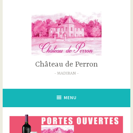
Accéder
au
contenu
principal
Château de Perron
MADIRAN
MENU