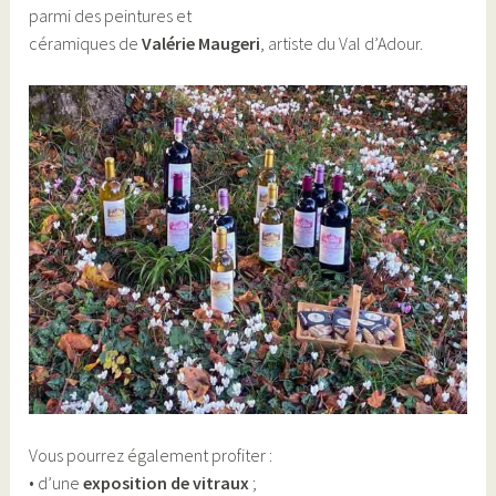
parmi des peintures et
céramiques de
Valérie Maugeri
, artiste du Val d’Adour.
Vous pourrez également profiter :
• d’une
exposition de vitraux
;