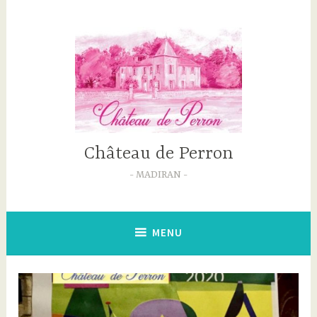
Accéder
au
contenu
principal
Château de Perron
MADIRAN
MENU